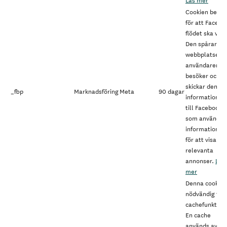
Cookien behöv
för att Facebo
flödet ska visa
Den spårar vil
webbplatser
användaren
besöker och
skickar den
_fbp
Marknadsföring
Meta
90 dagar
informationen
till Facebook,
som använder
informationen
för att visa me
relevanta
annonser.
Läs
mer
Denna cookie 
nödvändig för
cachefunktion
En cache
används av