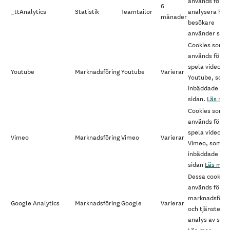
används för at
6
_ttAnalytics
Statistik
Teamtailor
analysera hur
månader
besökare
använder sida
Cookies som
används för at
spela videos f
Youtube
Marknadsföring
Youtube
Varierar
Youtube, som 
inbäddade på
sidan.
Läs mer
Cookies som
används för at
spela videos f
Vimeo
Marknadsföring
Vimeo
Varierar
Vimeo, som är
inbäddade på
sidan
Läs mer
Dessa cookies
används för
marknadsföri
Google Analytics
Marknadsföring
Google
Varierar
och tjänster fö
analys av sida
Läs mer