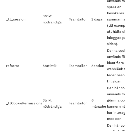
används för at
spara en
besökares
Strikt
_tt_session
Teamtailor
2 dagar
sammanhang
nödvändiga
(till exempel f
att hålla dig
inloggad på
sidan).
Denna cookie
används för at
identifiera vil
referrer
Statistik
Teamtailor
Session
webblänk som
leder besökar
till sidan.
Den här cooki
används för at
Strikt
6
gömma cookie
_ttCookiePermissions
Teamtailor
nödvändiga
månader
bannern när d
har interagera
med den.
Den här cooki