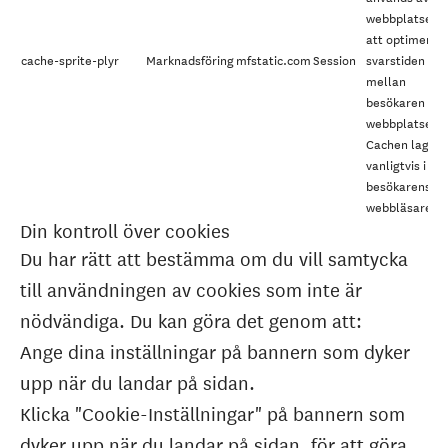
webbplatsen f
att optimera
cache-sprite-plyr
Marknadsföring
mfstatic.com
Session
svarstiden
mellan
besökaren och
webbplatsen.
Cachen lagras
vanligtvis i
besökarens
webbläsare.
Din kontroll över cookies
Du har rätt att bestämma om du vill samtycka
till användningen av cookies som inte är
nödvändiga. Du kan göra det genom att:
Ange dina inställningar på bannern som dyker
upp när du landar på sidan.
Klicka "Cookie-Inställningar" på bannern som
dyker upp när du landar på sidan, för att göra